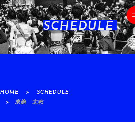
SCHEDULE
HOME
SCHEDULE
東條 太志