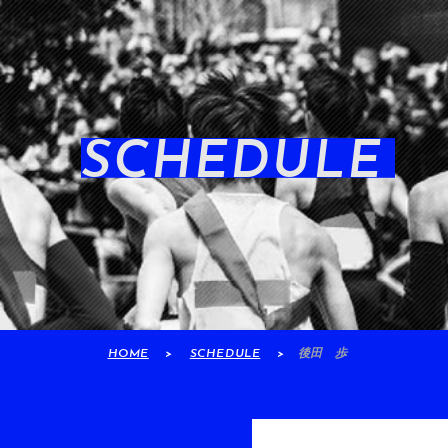
SCHEDULE
HOME
SCHEDULE
後田 歩