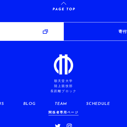
み
寄付
順天堂大学
陸上競技部
長距離ブロック
US
BLOG
TEAM
SCHEDULE
関係者専用ページ