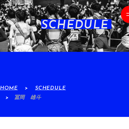
SCHEDULE
HOME
SCHEDULE
冨岡 雄斗