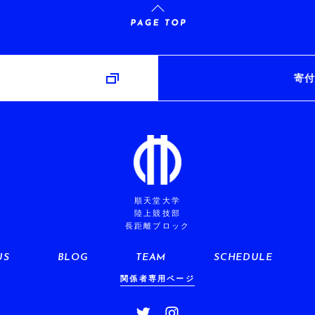
み
寄付
順天堂大学
陸上競技部
長距離ブロック
US
BLOG
TEAM
SCHEDULE
関係者専用ページ