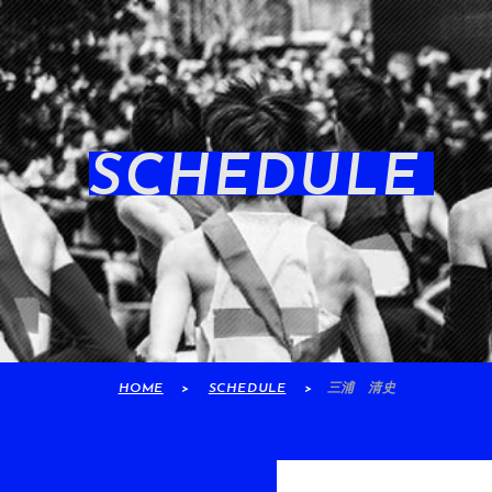
SCHEDULE
HOME
SCHEDULE
三浦 清史