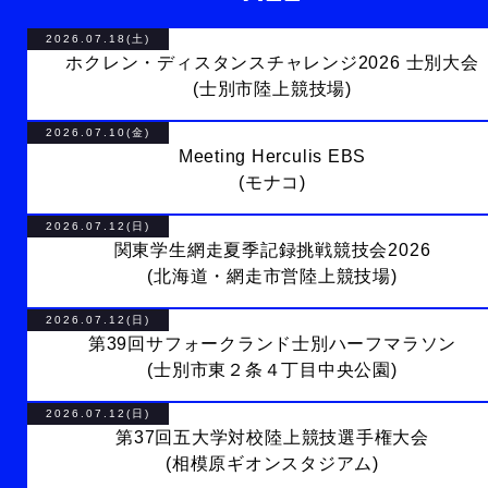
2026.07.18(土)
ホクレン・ディスタンスチャレンジ2026 士別大会
(士別市陸上競技場)
2026.07.10(金)
Meeting Herculis EBS
(モナコ)
2026.07.12(日)
関東学生網走夏季記録挑戦競技会2026
(北海道・網走市営陸上競技場)
2026.07.12(日)
第39回サフォークランド士別ハーフマラソン
(士別市東２条４丁目中央公園)
2026.07.12(日)
第37回五大学対校陸上競技選手権大会
(相模原ギオンスタジアム)