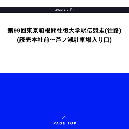
2023.1.2(月)
第99回東京箱根間往復大学駅伝競走(往路)
(読売本社前〜芦ノ湖駐車場入り口)