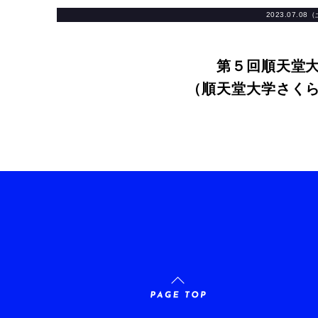
2023.07.08
第５回順天堂
（順天堂⼤学さく