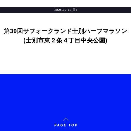
2026.07.12(日)
第39回サフォークランド士別ハーフマラソン
(士別市東２条４丁目中央公園)