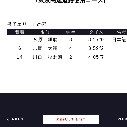
(東京高速道路使用コース)
男子エリートの部
着順
名前
学年
タイム
備考
1
永原 颯磨
3
3’57″0
日本記
6
吉岡 大翔
4
3’59″2
14
川口 竣太朗
2
4’05″7