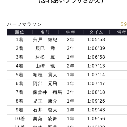
（ふれあいプラザさかえ）
ハーフマラソン
S9
順位
名前
学年
タイム
備考
1着
宍戸 結紀
2年
1:05’58
2着
辰巳 舜
2年
1:06’39
3着
村松 翼
1年
1:06’58
4着
山崎 颯
2年
1:07’13
5着
柘植 貫太
1年
1:07’14
6着
阿部 元飛
1年
1:07’47
7着
保曽井 翔馬
3年
1:08’18
8着
児玉 康介
1年
1:09’26
9着
石井 啓太
1年
1:09’43
10着
奥苑 凌舞
1年
1:09’56