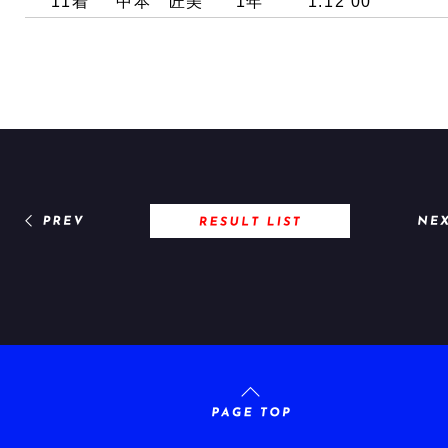
11着
中本 匠美
1年
1:12’00