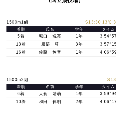
（国立競技場）
1500m1組
S13:30 13℃ 
着順
氏名
学年
タイム
5着
堀口 颯亮
1年
3’54″5
13
着
服部 尊
3年
3’57″1
16
着
佐藤 怜音
1年
4’06″5
1500m2組
S13
着順
名前
学年
タイム
6
着
大倉 靖萌
1年
3’59″9
10
着
和田 倖明
2年
4’06″1