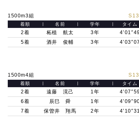
1500m3組
S13
着順
名前
学年
タイム
2
着
柘植 航太
3年
4’01″4
5
着
酒井 俊輔
3年
4’03″0
1500m4組
S13
着順
名前
学年
タイム
2
着
遠藤 滉己
1年
4’07″5
6
着
辰巳 舜
1年
4’09″9
7
着
保曽井 翔馬
2年
4’10″3