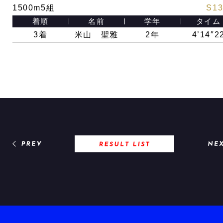
1500m5組
S13
着順
名前
学年
タイム
3
着
米山 聖雅
2年
4’14″2