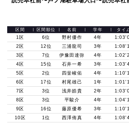
読売本社前〜芦ノ湖駐車場入口〜読売本社
区間
区間順位
名前
学年
タイ
1区
6位
野村優作
4年
1:03’
2区
12位
三浦龍司
3年
1:08’
3区
7位
伊豫田達弥
4年
1:02’
4区
15位
石井一希
3年
1:03’
5区
2位
四釡峻佑
4年
1:10’
6区
17位
村尾雄己
1年
1:01’
7区
3位
浅井皓貴
2年
1:03’
8区
3位
平駿介
4年
1:04’
9区
16位
藤原優希
3年
1:10’
10区
1位
西澤侑真
4年
1:08’