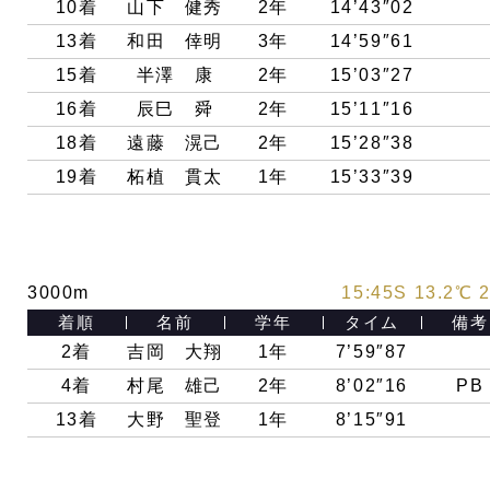
10着
山下 健秀
2年
14’43″02
13着
和田 倖明
3年
14’59″61
15着
半澤 康
2年
15’03″27
16着
辰巳 舜
2年
15’11″16
18着
遠藤 滉己
2年
15’28″38
19着
柘植 貫太
1年
15’33″39
3000m
15:45S 13.2℃ 
着順
名前
学年
タイム
備考
2着
吉岡 大翔
1年
7’59″87
4着
村尾 雄己
2年
8’02″16
PB
13着
大野 聖登
1年
8’15″91