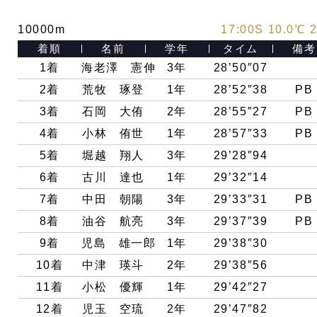
10000m
17:00S 10.0℃ 
着順
名前
学年
タイム
備考
1着
海老澤 憲伸
3年
28’50″07
2着
荒牧 琢登
1年
28’52″38
PB
3着
石岡 大侑
2年
28’55″27
PB
4着
小林 侑世
1年
28’57″33
PB
5着
堀越 翔人
3年
29’28″94
6着
古川 達也
1年
29’32″14
7着
中田 朝陽
3年
29’33″31
PB
8着
油谷 航亮
3年
29’37″39
PB
9着
児島 雄一郎
1年
29’38″30
10着
中津 瑛斗
2年
29’38″56
11着
小松 優輝
1年
29’42″27
12着
児玉 空琉
2年
29’47″82