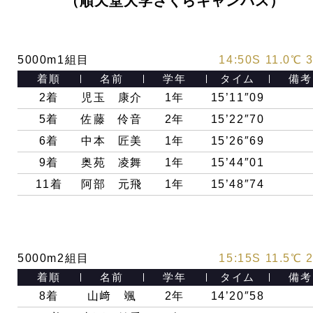
（順天堂大学さくらキャンパス）
5000m1組目
14:50S 11.0℃ 
着順
名前
学年
タイム
備考
2着
児玉 康介
1年
15’11″09
5着
佐藤 伶音
2年
15’22″70
6着
中本 匠美
1年
15’26″69
9着
奥苑 凌舞
1年
15’44″01
11着
阿部 元飛
1年
15’48″74
5000m2組目
15:15S 11.5℃ 
着順
名前
学年
タイム
備考
8着
山﨑 颯
2年
14’20″58