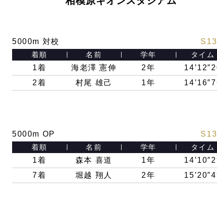
相模原ギオンスタジアム
5000m 対校
S13
着順
名前
学年
タイム
1着
海老澤 憲伸
2年
14’12″2
2着
村尾 雄己
1年
14’16″7
5000m OP
S13
着順
名前
学年
タイム
1着
森本 喜道
1年
14’10″2
7着
堀越 翔人
2年
15’20″4