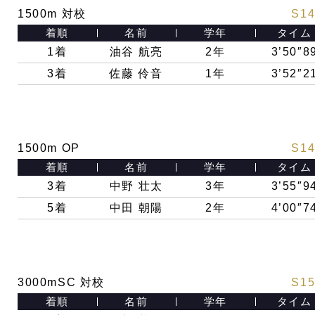
1500m 対校
S14
着順
名前
学年
タイム
1着
油谷 航亮
2年
3’50″8
3着
佐藤 伶音
1年
3’52″2
1500m OP
S14
着順
名前
学年
タイム
3着
中野 壮太
3年
3’55″9
5着
中田 朝陽
2年
4’00″7
3000mSC 対校
S15
着順
名前
学年
タイム