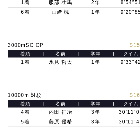
1着
服部 壮馬
2年
8’54″5
6着
山﨑 颯
1年
9’20″8
3000mSC OP
S15
着順
名前
学年
タイム
1着
氷見 哲太
1年
9’33″4
10000m 対校
S16
着順
名前
学年
タイム
4着
内田 征冶
3年
30’11″0
5着
藤原 優希
3年
30’11″4