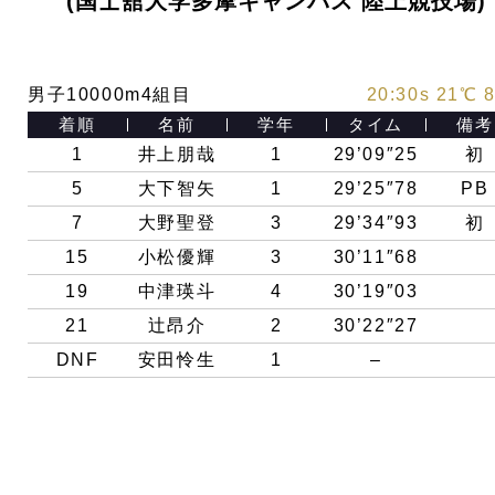
(国士舘大学多摩キャンパス 陸上競技場)
男子10000m4組目
20:30s 21℃ 
着順
名前
学年
タイム
備考
1
井上朋哉
1
29’09″25
初
5
大下智矢
1
29’25″78
PB
7
大野聖登
3
29’34″93
初
15
小松優輝
3
30’11″68
19
中津瑛斗
4
30’19″03
21
辻昂介
2
30’22″27
DNF
安田怜生
1
–