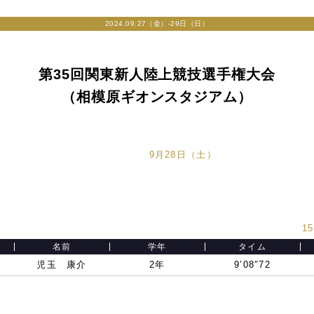
2024.09.27（金）-29日（日）
第35回関東新人陸上競技選手権大会
（相模原ギオンスタジアム）
9月28日（土）
15
名前
学年
タイム
児玉 康介
2年
9’08″72