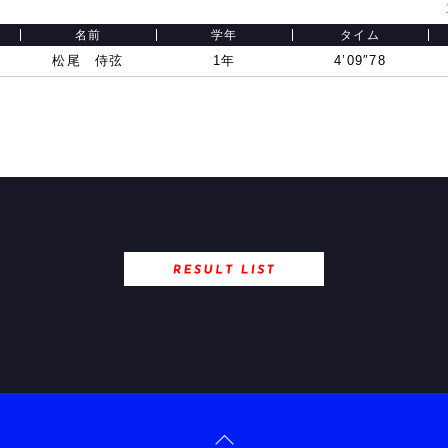
名前
学年
タイム
松尾 侍弦
1年
4’09″78