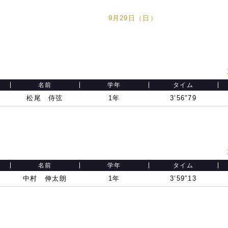
9月29日（日）
名前
学年
タイム
松尾 侍弦
1年
3’56″79
名前
学年
タイム
中村 伸太朗
1年
3’59″13