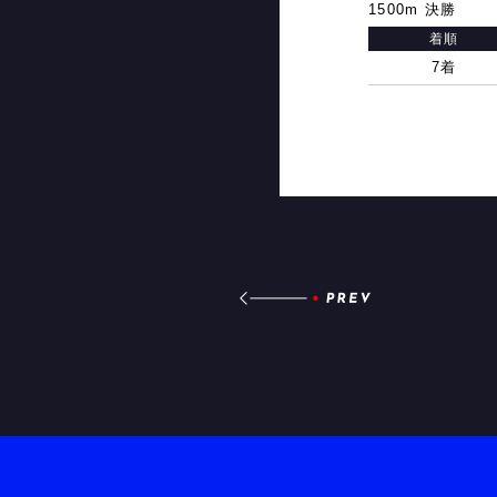
1500m 決勝
着順
7着