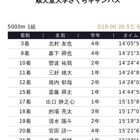
順天堂⼤学さくらキャンパス
5000m 1組
S18:00 26.5℃ 
着順
名前
学年
タイム
3着
北村 友也
4年
14’05″5
8着
森下 舜也
4年
14’21″3
10着
曽波 祐我
2年
14’24″4
11着
三好 雄大
1年
14’24″8
12着
堀内 郁哉
2年
14’28″0
15着
斎藤 舜太
1年
14’44″5
17着
出口 静之心
1年
15’15″8
18着
的場 亮太
3年
15’17″0
19着
清水 陽斗
2年
15’19″3
20着
宮田 諄一
4年
15’21″6