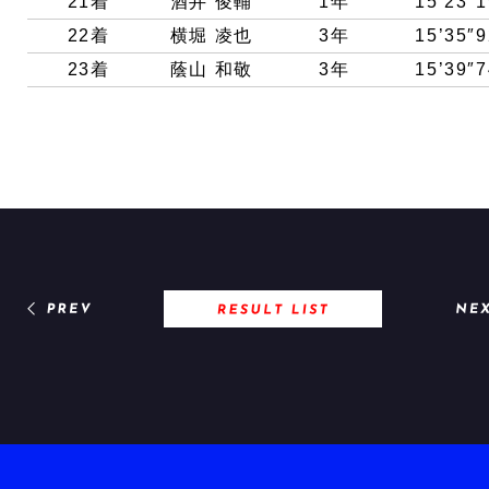
21着
酒井 俊輔
1年
15’23″1
22着
横堀 凌也
3年
15’35″9
23着
蔭山 和敬
3年
15’39″7