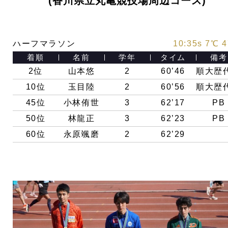
(香川県立丸亀競技場周辺コース)
ハーフマラソン
10:35s 7℃ 
着順
名前
学年
タイム
備考
2位
山本悠
2
60’46
順大歴
10位
玉目陸
2
60’56
順大歴
45位
小林侑世
3
62’17
PB
50位
林龍正
3
62’23
PB
60位
永原颯磨
2
62’29