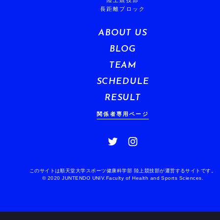
陸上競技部
長距離ブロック
ABOUT US
BLOG
TEAM
SCHEDULE
RESULT
関係者専用ページ
このサイトは順天堂大学スポーツ健康科学部 陸上競技部が運営するサイトです。
© 2020 JUNTENDO UNIV.Faculty of Health and Sports Sciences.