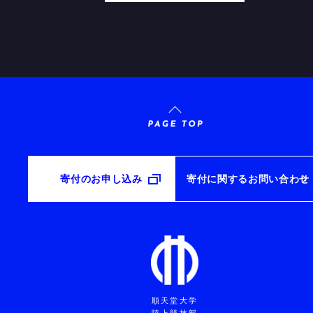
寄付のお申し込み
寄付に関するお問い合わせ
順天堂大学