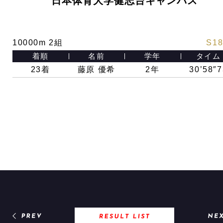
日本体育大学健志台キャンパス
10000m 2組
S18
着順
名前
学年
タイム
23着
藤原 優希
2年
30’58″7