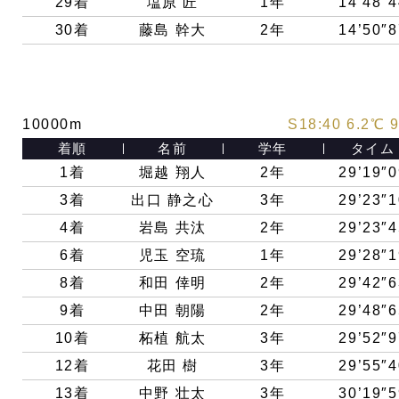
29
着
塩原 匠
1年
14’48″4
30
着
藤島 幹大
2年
14’50″8
10000m
S18:40 6.2
℃ 
着順
名前
学年
タイム
1着
堀越 翔人
2年
29’19″0
3着
出口 静之心
3年
29’23″1
4着
岩島 共汰
2年
29’23″4
6着
児玉 空琉
1年
29’28″1
8着
和田 倖明
2年
29’42″6
9
着
中田 朝陽
2年
29’48″6
10
着
柘植 航太
3年
29’52″9
12
着
花田 樹
3年
29’55″4
13
着
中野 壮太
3年
30’19″5