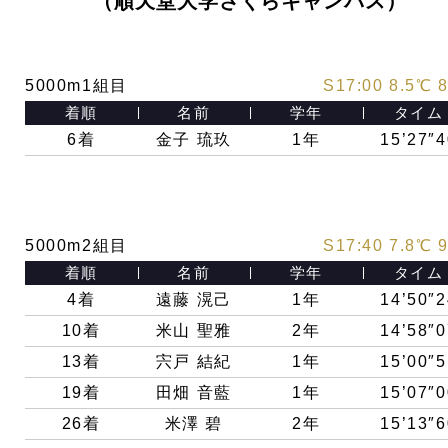
（順天堂大学さくらキャンパス）
5000m1組目
S17:00 8.5℃ 
着順
名前
学年
タイム
6着
金子 琉玖
1年
15’27″4
5000m2組目
S17:40 7.8
℃ 
着順
名前
学年
タイム
4着
遠藤 滉己
1年
14’50″2
10着
米山 聖雅
2年
14’58″0
13着
宍戸 結紀
1年
15’00″5
19着
田畑 音藍
1年
15’07″0
26着
米澤 碧
2年
15’13″6