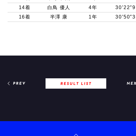
14
着
白鳥 優人
4年
30’22″9
16
着
半澤 康
1年
30’50″3