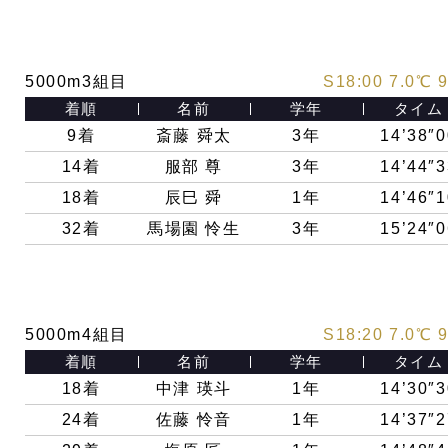
5000m3組目
S18:00 7.0
℃ 
着順
名前
学年
タイム
9着
斎藤 舜太
3年
14’38″0
14着
服部 尊
3年
14’44″3
18着
辰巳 舜
1年
14’46″1
32着
馬場園 怜生
3年
15’24″0
5000m4組目
S18:20 7.0
℃ 
着順
名前
学年
タイム
18
着
中津 瑛斗
1年
14’30″3
24
着
佐藤 怜音
1年
14’37″2