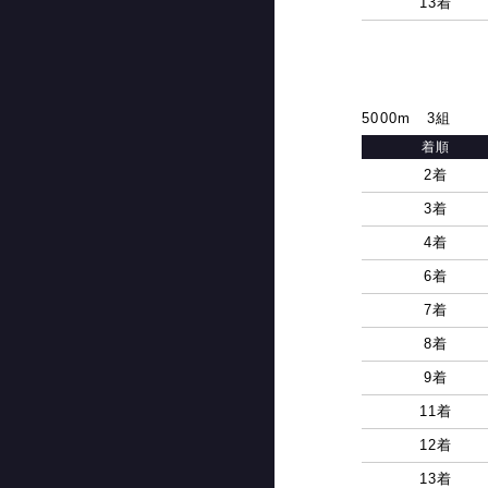
13着
5000m 3組
着順
2着
3着
4着
6着
7着
8着
9着
11着
12着
13着