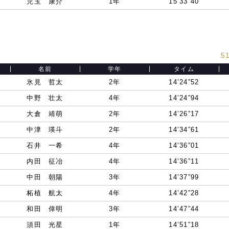
児玉 康介
1年
15’33”40
S1
名前
学年
タイム
氷見 哲太
2年
14’24”52
中野 壮太
4年
14’24”94
大倉 靖萌
2年
14’26”17
中津 瑛斗
2年
14’34”61
石井 一希
4年
14’36”01
内田 征冶
4年
14’36”11
中田 朝陽
3年
14’37”99
柘植 航太
4年
14’42”28
和田 倖明
3年
14’47”44
須田 光星
1年
14’51”18