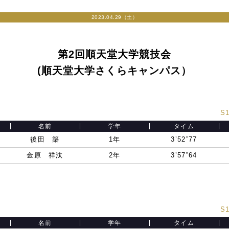
2023.04.29（土）
第2回順天堂大学競技会
(順天堂大学さくらキャンパス）
S1
名前
学年
タイム
後田 築
1年
3’52”77
金原 祥汰
2年
3’57”64
S1
名前
学年
タイム