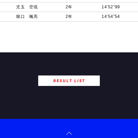
児玉 空琉
2年
14’52”99
堀口 颯亮
2年
14’54”54