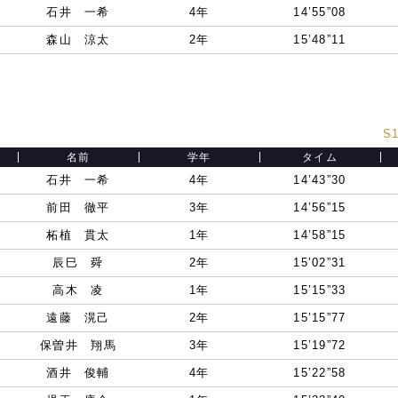
石井 一希
4年
14’55”08
森山 涼太
2年
15’48”11
S1
名前
学年
タイム
石井 一希
4年
14’43”30
前田 徹平
3年
14’56”15
柘植 貫太
1年
14’58”15
辰巳 舜
2年
15’02”31
高木 凌
1年
15’15”33
遠藤 滉己
2年
15’15”77
保曽井 翔馬
3年
15’19”72
酒井 俊輔
4年
15’22”58