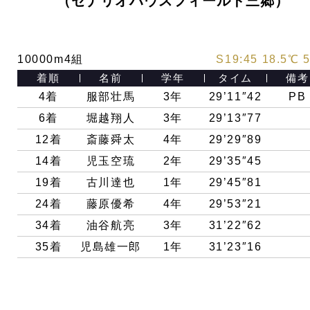
（セナリオハウスフィールド三郷）
10000m4組
S19:45 18.5℃ 
着順
名前
学年
タイム
備考
4着
服部壮馬
3年
29’11″42
PB
6
着
堀越翔人
3
年
29’13″77
12
着
斎藤舜太
4
年
29’29″89
14
着
児玉空琉
2
年
29’35″45
19
着
古川達也
1
年
29’45″81
24
着
藤原優希
4
年
29’53″21
34
着
油谷航亮
3
年
31’22″62
35
着
児島雄一郎
1
年
31’23″16