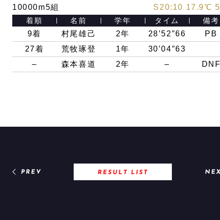
10000m5組
S20:10 17.9℃ 
着順
名前
学年
タイム
備考
9
着
村尾雄己
2
年
28’52″66
PB
27
着
荒牧琢登
1
年
30’04″63
–
森本喜道
2
年
–
DN