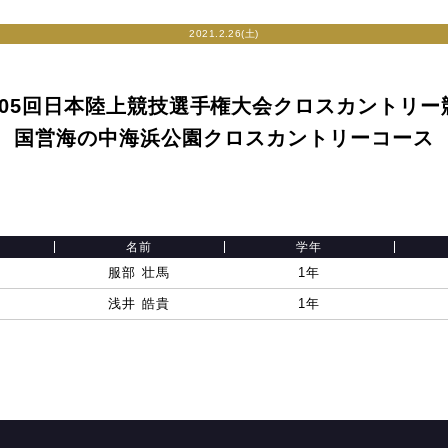
2021.2.26(土)
105回日本陸上競技選手権大会クロスカントリー
国営海の中海浜公園クロスカントリーコース
名前
学年
服部 壮馬
1年
浅井 皓貴
1年