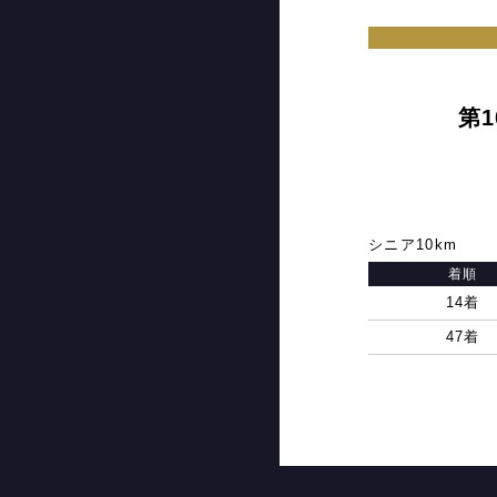
第
シニア10km
着順
14着
47着