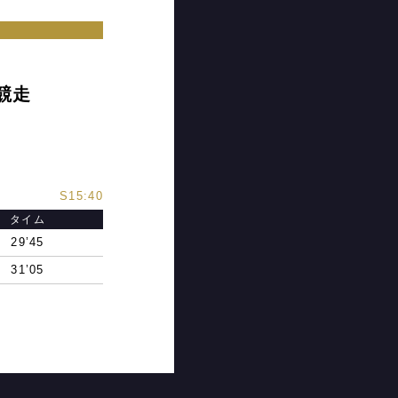
競走
S15:40
タイム
29’45
31’05