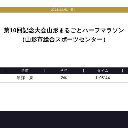
2023.10.01（日）
第10回記念大会山形まるごとハーフマラソン
（山形市総合スポーツセンター）
名前
学年
タイム
半澤 康
2年
1:08’44