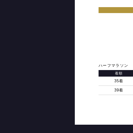
ハーフマラソン
着順
35着
39着