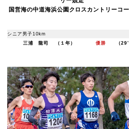
リー競走
国営海の中道海浜公園クロスカントリーコ
シニア男子10km
三浦 龍司 （１年）
優勝
（29’