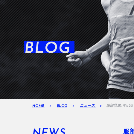
BLOG
HOME
BLOG
ニュース
服部壮馬1年u2
NEWS
服