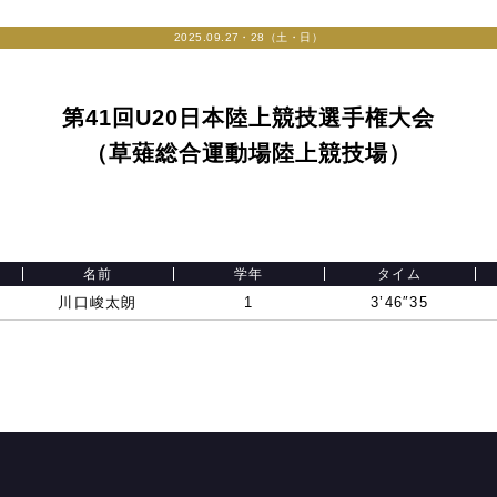
2025.09.27・28（土・日）
第41回U20日本陸上競技選手権大会
（草薙総合運動場陸上競技場）
名前
学年
タイム
川口峻太朗
1
3’46″35