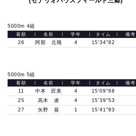
(セナリオハウスフィールド三郷)
5000m 4組
着順
名前
学年
タイム
備考
26
阿部 元飛
4
15’34″82
5000m 5組
着順
名前
学年
タイム
備考
11
中本 匠美
4
15’09″68
25
高木 凌
4
15’39″53
27
矢野 葵
1
15’41″83