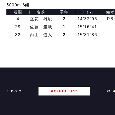
5000m 6組
着順
名前
学年
タイム
備考
4
立花 雄駿
2
14’32″96
PB
29
佐藤 圭哉
1
15’16″41
32
内山 遥人
2
15’31″86